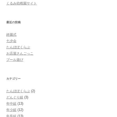
ゲ
くるみ幼稚園サイト
ー
シ
ョ
最近の投稿
ン
終園式
七夕会
たんぽぽくらぶ
お店屋さんごっこ
プール遊び
カテゴリー
たんぽぽくらぶ
(2)
どんぐり組
(3)
年中組
(13)
年少組
(12)
年長組
(13)