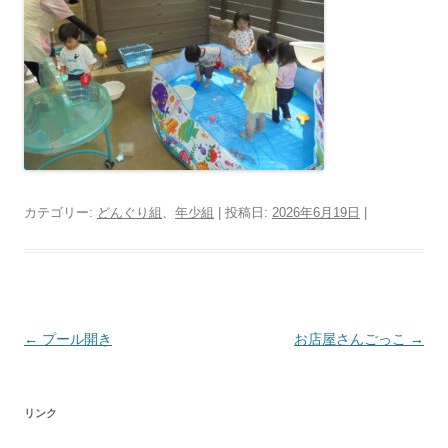
カテゴリー:
どんぐり組
、
年少組
| 投稿日:
2026年6月19日
|
投
←
プール開き
お店屋さんごっこ
→
稿
ナ
リンク
ビ