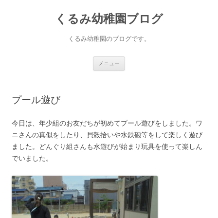
コ
ン
くるみ幼稚園ブログ
テ
ン
ツ
へ
くるみ幼稚園のブログです。
ス
キ
ッ
プ
メニュー
プール遊び
今日は、年少組のお友だちが初めてプール遊びをしました。ワ
ニさんの真似をしたり、貝殻拾いや水鉄砲等をして楽しく遊び
ました。どんぐり組さんも水遊びが始まり玩具を使って楽しん
でいました。